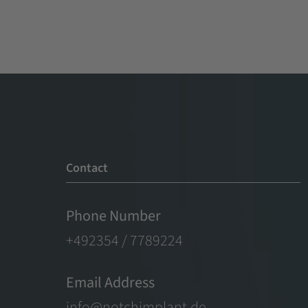
Contact
Phone Number
+492354 / 7789224
Email Address
info@notchimplant.de