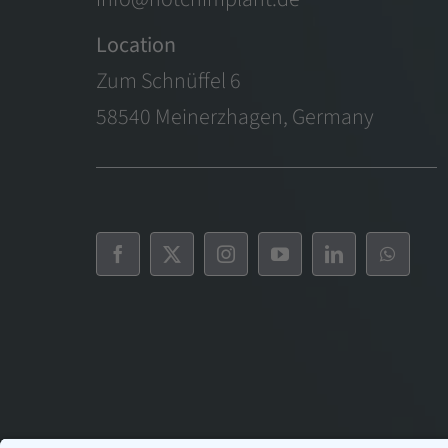
Location
Zum Schnüffel 6
58540 Meinerzhagen, Germany