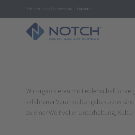
Skip
Zahnärztliches Fachpersonal
Patienten
to
content
Wir organisieren mit Leidenschaft unverg
erfahrener Veranstaltungsbesucher sind
zu einer Welt voller Unterhaltung, Kult